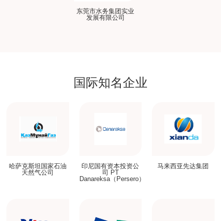
东莞市水务集团实业
发展有限公司
国际知名企业
哈萨克斯坦国家石油
印尼国有资本投资公
马来西亚先达集团
天然气公司
司 PT
Danareksa（Persero）