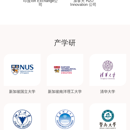
印度Ion Exchange公
加拿大 H2O
司
Innovation 公司
产学研
新加坡国立大学
新加坡南洋理工大学
清华大学