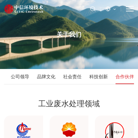
关于我们
程
公司领导
品牌文化
社会责任
科技创新
合作伙伴
工业废水处理领域