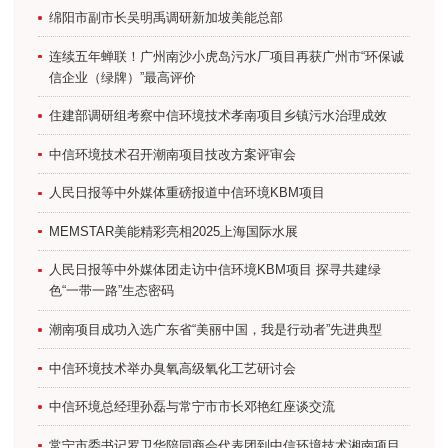
绵阳市副市长吴明禹调研新加坡美能总部
连续五年蝉联！广州南沙小虎岛污水厂项目再获广州市“环保诚
信企业（绿牌）”最高评价
住建部调研组考察中信环境技术孝南项目乡镇污水治理成效
中信环境技术召开潮南项目技改方案评审会
人民日报等中外媒体重磅报道中信环境KBM项目
MEMSTAR美能精彩亮相2025上海国际水展
人民日报等中外媒体团走访中信环境KBM项目 探寻共建绿
色“一带一路”生态密码
潮南项目成功入选广东省“美丽中国，我是行动者”先进典型
中信环境技术举办臭氧高级氧化工艺研讨会
中信环境总经理孙磊与常宁市市长邓艳红座谈交流
常宁市委书记罗卫华陪同商会代表团到中信环境技术湘南项目