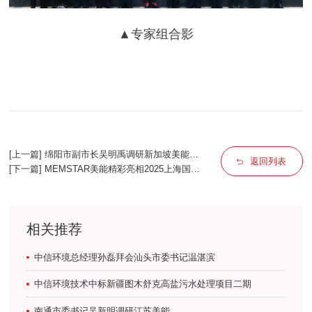
▲
专家组合影
[上一篇] 绵阳市副市长吴明禹调研新加坡美能总
返回列表
部
[下一篇] MEMSTAR美能精彩亮相2025上海国际
水展
相关推荐
中信环境总经理孙磊拜会汕头市委书记温湛滨
中信环境技术中标新疆图木舒克高盐污水处理项目二期
南通市委书记吴新明调研江苏美能