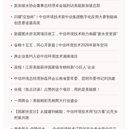
新加坡水协会董事总经理卓金福到访美能新加坡总部
闪耀“绽放杯”！中信环境技术获中信集团数字化应用大赛智能体
创意赛道最高奖
新疆图木舒克两项目竣工，中信环境技术助力南疆“废水变资源”
奋楫十五五，同心开新篇 | 中信环境技术2026年新年贺词
两企业签约入驻中信环境技术湘南项目
喜报！江苏美能获评国家级专精特新“小巨人”企业
中信环境总经理孙磊拜会云南省委常委、昆明市委书记刘洪建
央视《焦点访谈》点赞的这个项目，用的是美能膜！
一周两会！美能精彩亮相两大行业盛会
【国家扶贫日】从援建到赋能，中信环境技术用“信力量”点亮乡
村振兴路
服务民生 保障供水——中信环境技术辽阳河东自来水营业厅正