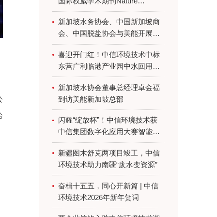
国际权威学术期刊Nature
Sustainability
新加坡水务协会、中国新加坡商
会、中国脱盐协会与美能开展交
流活动
喜迎开门红！中信环境技术中标
东营广利临港产业园中水回用工
艺包供货项目
新加坡水协会董事总经理卓金福
到访美能新加坡总部
公
给
闪耀“绽放杯”！中信环境技术获
中信集团数字化应用大赛智能体
创意赛道最高奖
新疆图木舒克两项目竣工，中信
环境技术助力南疆“废水变资源”
奋楫十五五，同心开新篇 | 中信
环境技术2026年新年贺词