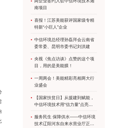
两企业签约入驻中信环境技术湘
南项目
喜报！江苏美能获评国家级专精
特新“小巨人”企业
中信环境总经理孙磊拜会云南省
委常委、昆明市委书记刘洪建
央视《焦点访谈》点赞的这个项
目，用的是美能膜！
一周两会！美能精彩亮相两大行
业盛会
势
【国家扶贫日】从援建到赋能，
需
中信环境技术用“信力量”点亮乡
村振兴路
响
服务民生 保障供水——中信环境
此
技术辽阳河东自来水营业厅正式