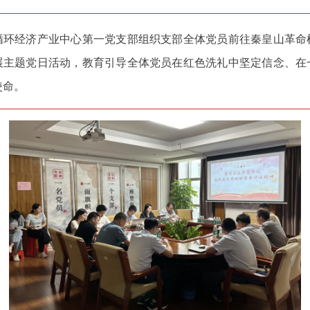
循环经济产业中心第一党支部组织支部全体党员前往秦皇山革命
展主题党日活动，教育引导全体党员在红色洗礼中坚定信念、在
使命。