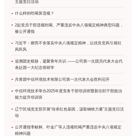
主题党日活动
什么样的吃喝算违规？
2起党员干部违规吃喝、严重违反中央八项规定精神典型问题，
被公开通报
习近平：锲而不舍落实中央八项规定精神，以优良党风引领社
风民风
追溯团史根脉，凝聚青年共识 ——公司第一次团员代表大会代
表赴团一大纪念馆研学
共青团中信环境技术有限公司第一次代表大会胜利召开
中信环境技术举办2025年度党务干部培训班暨新任职干部政治
能力提升培训班
辽宁区域党支部开展“传承红色基因，汲取钢铁力量”主题党日活
动
公开通报李献林、叶金广等人违规吃喝严重违反中央八项规定
精神问题