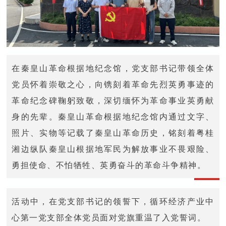
在秦皇山革命根据地纪念馆，党支部书记带领全体
党员怀着崇敬之心，向镌刻着革命先烈英勇事迹的
革命纪念碑鞠躬致敬，深切缅怀为革命事业英勇献
身的先辈。秦皇山革命根据地纪念馆内通过文字、
照片、实物等记载了秦皇山革命历史，铭刻着粤桂
湘边纵队秦皇山根据地军民为解放事业不畏艰险、
勇担使命、不怕牺牲、英勇奋斗的革命斗争精神。
活动中，在党支部书记的领誓下，循环经济产业中
心第一党支部全体党员面对党旗重温了入党誓词。