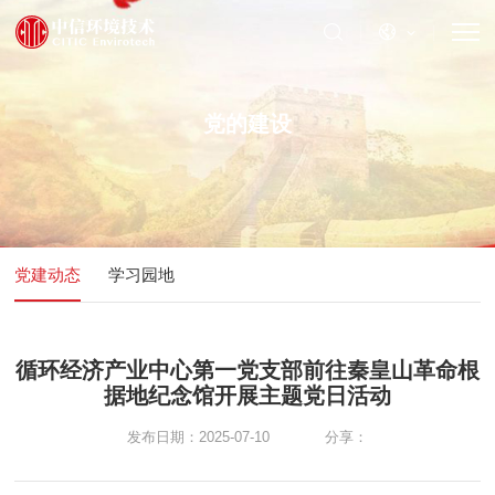
党的建设
党建动态
学习园地
循环经济产业中心第一党支部前往秦皇山革命根
据地纪念馆开展主题党日活动
发布日期：2025-07-10
分享：