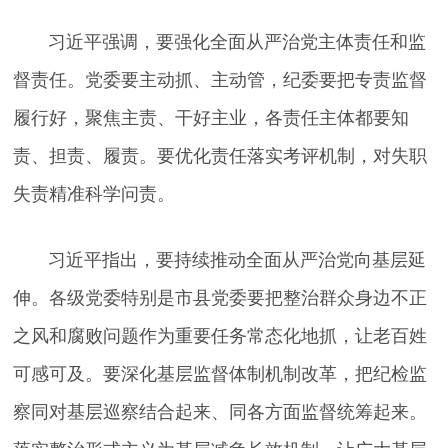
习近平强调，要强化全面从严治党主体责任和监
督责任。党委要主动抓、主动管，纪委要把专责监督
履行好，聚焦主责、干好主业，各责任主体都要知
责、担责、履责。要优化责任落实考评机制，对失职
失责精准科学问责。
习近平指出，要持续推动全面从严治党向基层延
伸。各级党委特别是市县党委要把整治群众身边不正
之风和腐败问题作为重要任务常态化地抓，让老百姓
可感可及。要深化基层监督体制机制改革，把纪检监
察同对基层巡察结合起来、同各方面监督统筹起来。