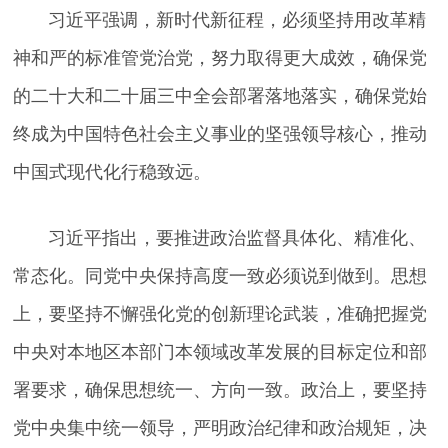
习近平强调，新时代新征程，必须坚持用改革精
神和严的标准管党治党，努力取得更大成效，确保党
的二十大和二十届三中全会部署落地落实，确保党始
终成为中国特色社会主义事业的坚强领导核心，推动
中国式现代化行稳致远。
习近平指出，要推进政治监督具体化、精准化、
常态化。同党中央保持高度一致必须说到做到。思想
上，要坚持不懈强化党的创新理论武装，准确把握党
中央对本地区本部门本领域改革发展的目标定位和部
署要求，确保思想统一、方向一致。政治上，要坚持
党中央集中统一领导，严明政治纪律和政治规矩，决