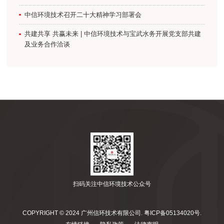
中信环境技术召开二十大精神学习部署会
共建共享 共赢未来 | 中信环境技术与宝武水务开展党支部共建
及业务合作洽谈
扫码关注中信环境技术公众号
COPYRIGHT © 2024 广州信环技术有限公司.
粤ICP备05134020号
.