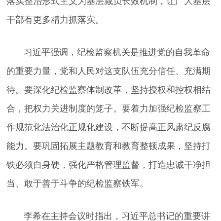
落实整治形式主义为基层减负长效机制，让广大基层
干部有更多精力抓落实。
习近平强调，纪检监察机关是推进党的自我革命
的重要力量，党和人民对这支队伍充分信任、充满期
待。要深化纪检监察体制改革，坚持授权和控权相结
合，把权力关进制度的笼子。要着力加强纪检监察工
作规范化法治化正规化建设，不断提高正风肃纪反腐
能力。要巩固拓展主题教育和教育整顿成果，坚持打
铁必须自身硬，强化严格管理监督，打造忠诚干净担
当、敢于善于斗争的纪检监察铁军。
李希在主持会议时指出，习近平总书记的重要讲