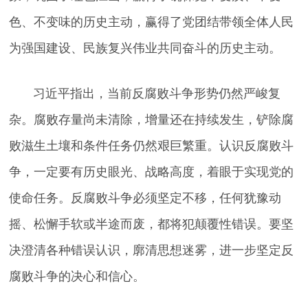
色、不变味的历史主动，赢得了党团结带领全体人民
为强国建设、民族复兴伟业共同奋斗的历史主动。
习近平指出，当前反腐败斗争形势仍然严峻复
杂。腐败存量尚未清除，增量还在持续发生，铲除腐
败滋生土壤和条件任务仍然艰巨繁重。认识反腐败斗
争，一定要有历史眼光、战略高度，着眼于实现党的
使命任务。反腐败斗争必须坚定不移，任何犹豫动
摇、松懈手软或半途而废，都将犯颠覆性错误。要坚
决澄清各种错误认识，廓清思想迷雾，进一步坚定反
腐败斗争的决心和信心。