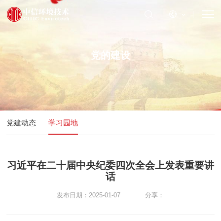
党的建设
党建动态
学习园地
习近平在二十届中央纪委四次全会上发表重要讲
话
发布日期：2025-01-07
分享：