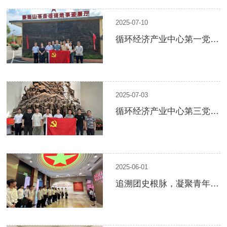
2025-07-10
循环经济产业中心第一党支
部前往秦皇山革命根据地纪
念馆开展主题党日活动
2025-07-03
循环经济产业中心第三党支
部开展庆祝中国共产党成立
104周年主题党日活动
2025-06-01
追溯团史根脉，凝聚青年共
识 ——公司第一次团员代
表大会代表赴团一大纪念馆
研学