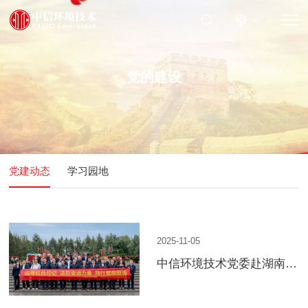
党的建设
党建动态
学习园地
2025-11-05
中信环境技术党委赴湖南韶
山开展红色教育活动