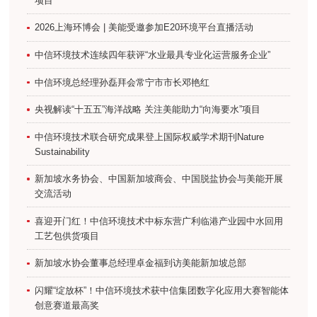
项目
2026上海环博会 | 美能受邀参加E20环境平台直播活动
中信环境技术连续四年获评“水业最具专业化运营服务企业”
中信环境总经理孙磊拜会常宁市市长邓艳红
央视解读“十五五”海洋战略 关注美能助力“向海要水”项目
中信环境技术联合研究成果登上国际权威学术期刊Nature
Sustainability
新加坡水务协会、中国新加坡商会、中国脱盐协会与美能开展
交流活动
喜迎开门红！中信环境技术中标东营广利临港产业园中水回用
工艺包供货项目
新加坡水协会董事总经理卓金福到访美能新加坡总部
闪耀“绽放杯”！中信环境技术获中信集团数字化应用大赛智能体
创意赛道最高奖