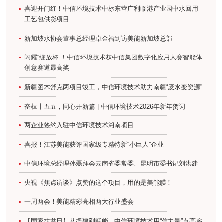
喜迎开门红！中信环境技术中标东营广利临港产业园中水回用
工艺包供货项目
新加坡水协会董事总经理卓金福到访美能新加坡总部
闪耀“绽放杯”！中信环境技术获中信集团数字化应用大赛智能体
创意赛道最高奖
新疆图木舒克两项目竣工，中信环境技术助力南疆“废水变资源”
奋楫十五五，同心开新篇 | 中信环境技术2026年新年贺词
两企业签约入驻中信环境技术湘南项目
喜报！江苏美能获评国家级专精特新“小巨人”企业
中信环境总经理孙磊拜会云南省委常委、昆明市委书记刘洪建
央视《焦点访谈》点赞的这个项目，用的是美能膜！
一周两会！美能精彩亮相两大行业盛会
【国家扶贫日】从援建到赋能，中信环境技术用“信力量”点亮乡