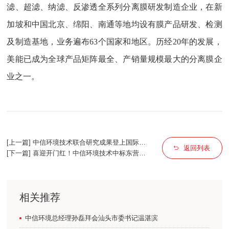
滤、超滤、纳滤、反渗透全系列分离膜研发制造企业，在新
加坡和中国北京、绵阳、南通等地均设有膜产品研发、检测
及制造基地，业务遍布63个国家和地区。历经20年的发展，
美能已成为全球产品矩阵最全、产销量规模最大的分离膜企
业之一。
[上一篇] 中信环境技术联合研究成果登上国际权
返回列表
威学术期刊Nature Sustainability
[下一篇] 喜迎开门红！中信环境技术中标东营广
利临港产业园中水回用工艺包供货项目
相关推荐
中信环境总经理孙磊拜会汕头市委书记温湛滨