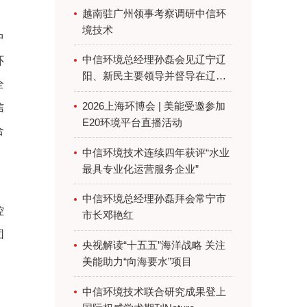
越南驻广州领事考察调研中信环
境技术
中
中信环境总经理孙磊会见辽宁辽
环
阳、新民主要领导并督导在辽项
全
目
2026上海环博会 | 美能受邀参加
信
E20环境平台直播活动
合
中信环境技术连续四年获评“水业
最具专业化运营服务企业”
：
中信环境总经理孙磊拜会常宁市
控
市长邓艳红
团
央视解读“十五五”海洋战略 关注
美能助力“向海要水”项目
中信环境技术联合研究成果登上