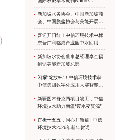
国际权威学术期刊Nature
Sustainability
新加坡水务协会、中国新加坡商
会、中国脱盐协会与美能开展交
流活动
喜迎开门红！中信环境技术中标
东营广利临港产业园中水回用工
艺包供货项目
新加坡水协会董事总经理卓金福
到访美能新加坡总部
闪耀“绽放杯”！中信环境技术获
中信集团数字化应用大赛智能体
创意赛道最高奖
新疆图木舒克两项目竣工，中信
环境技术助力南疆“废水变资源”
奋楫十五五，同心开新篇 | 中信
环境技术2026年新年贺词