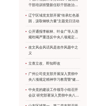
干部培训班暨新任职干部政治能
力提升培训班
辽宁区域党支部开展“传承红色基
因，汲取钢铁力量”主题党日活动
公开通报李献林、叶金广等人违
规吃喝严重违反中央八项规定精
神问题
改文风会风话风是改作风题中之
义
立查立改、即知即改
广州公司党支部开展深入贯彻中
央八项规定精神学习教育暨“健康
同行 书香润心”主题党日活动
中央党的建设工作领导小组召开
会议 研究部署深入贯彻中央八项
规定精神学习教育工作
山东区域第一、第二党支部召开