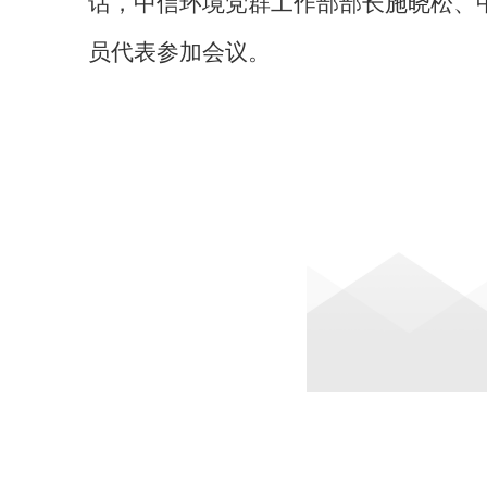
话，中
信环境
党群工作部部长施晓松、
员代表参加会议。