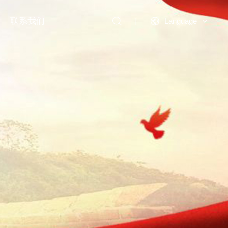
联系我们
Language