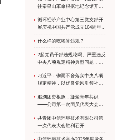
团
往秦皇山革命根据地纪念馆开展
主题党日活动
循环经济产业中心第三党支部开
展庆祝中国共产党成立104周年主
题党日活动
什么样的吃喝算违规？
2起党员干部违规吃喝、严重违反
中央八项规定精神典型问题，被
公开通报
习近平：锲而不舍落实中央八项
规定精神，以优良党风引领社风
民风
追溯团史根脉，凝聚青年共识
——公司第一次团员代表大会代
表赴团一大纪念馆研学
共青团中信环境技术有限公司第
一次代表大会胜利召开
中信环境技术举办2025年度党务