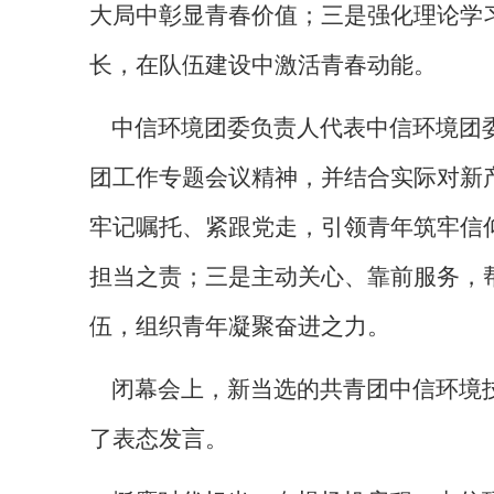
大局中彰显青春价值；
三
是
强化理论学
长，在队伍建设中激活青春动能。
中
信环境
团委负责人代表中
信环境
团
团工作专题会议精神，并结合实际对新
牢记嘱托、紧跟党走，引领青年筑牢信
担当之责；三是主动关心、靠前服务，
伍，组织青年凝聚奋进之力。
闭幕会上，新当选的共青团中
信环境
了表态发言。