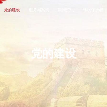
党的建设
服务与案例
新闻资讯
环境保护者
党的建设