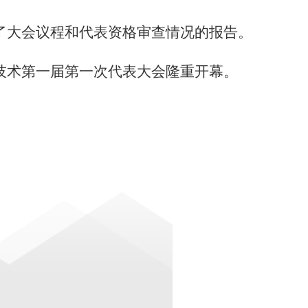
大会议程和代表资格审查情况的报告。
技术第一届第一次代表大会隆重开幕。