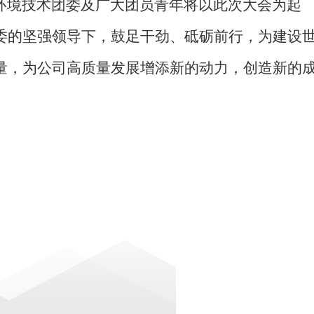
环境
技术团委及广大团员青年将以此次大会为起
委的坚强领导下，鼓足干劲、砥砺前行，为建设
量，
为公司高质量发展增添新的动力，创造新的