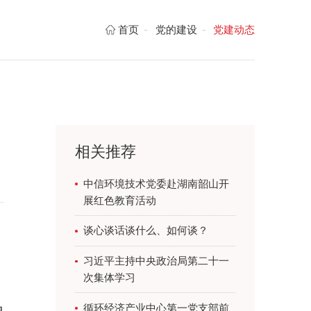
首页
党的建设
党建动态
相关推荐
中信环境技术党委赴湖南韶山开
展红色教育活动
谈心谈话谈什么、如何谈？
习近平主持中央政治局第二十一
次集体学习
循环经济产业中心第一党支部前