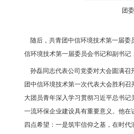
团
随后，共青团中
信环境
技术第一届委
信环境
技术
第一届委员会书记和副书记
孙磊同志代表公司党委对大会圆满召开
团中
信环境
技术第一次代表大会胜利召
大团员青年深入学习贯彻习近平总书记
一流环保企业建设具有重要意义。他在
四点希望：一
是
筑牢信仰之基，在时代