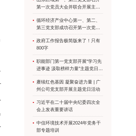
第一次党员大会并联合开展主题
党日活动
循环经济产业中心第一、第二、
第三党支部成功召开第一次党员
大会
中
政府工作报告极简版来了！只有
800字
职能部门第一党支部开展“学习先
进事迹 汲取榜样力量”主题党日活
青
动
赓续红色基因 凝聚奋进力量 | 广
广
州公司党支部开展主题党日活动
界
习近平在二十届中央纪委四次全
会上发表重要讲话
出
中信环境技术开展2024年党务干
务
部专题培训